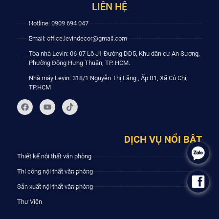
LIÊN HỆ
Hotline: 0909 694 047
Email: office.levindecor@gmail.com
Tòa nhà Levin: 06-07 Lô J1 Đường DD5, Khu dân cư An Sương,
Phường Đông Hưng Thuận, TP. HCM.
Nhà máy Levin: 318/1 Nguyễn Thị Lắng , Ấp B1, Xã Củ Chi,
TP.HCM
DỊCH VỤ NỔI BẬT
.
Thiết kế nội thất văn phòng
Thi công nội thất văn phòng
.
Sản xuất nội thất văn phòng
Thư Viện