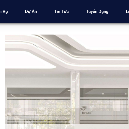
h Vụ
Dự Án
Tin Tức
Tuyển Dụng
L