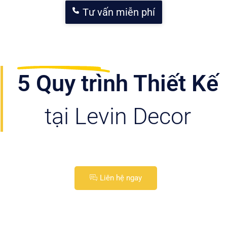
Tư vấn miễn phí
Văn
phòng
FPT
Xem
5 Quy trình Thiết Kế
ngay
tại Levin Decor
Liên hệ ngay