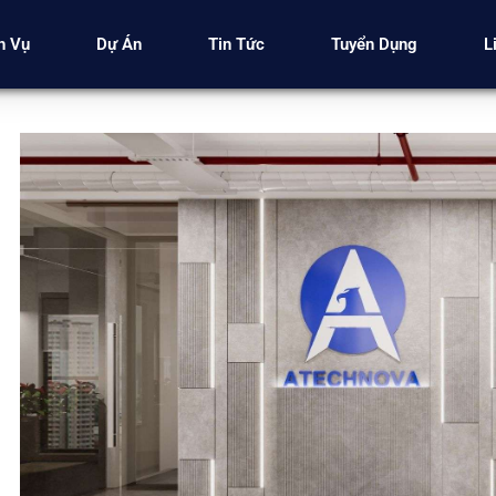
h Vụ
Dự Án
Tin Tức
Tuyển Dụng
L