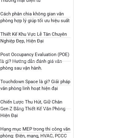
Thương mại điện tử
Cách phân chia không gian văn
phòng hợp lý giúp tối ưu hiệu suất
Thiết Kế Khu Vực Lễ Tân Chuyên
Nghiệp Đẹp, Hiện Đại
Post Occupancy Evaluation (POE)
là gì? Hướng dẫn đánh giá văn
phòng sau vận hành.
Touchdown Space là gì? Giải pháp
văn phòng linh hoạt hiện đại
Chiến Lược Thu Hút, Giữ Chân
Gen Z Bằng Thiết Kế Văn Phòng
Hiện Đại
Hạng mục MEP trong thi công văn
phòng: Điện, mạng, HVAC, PCCC