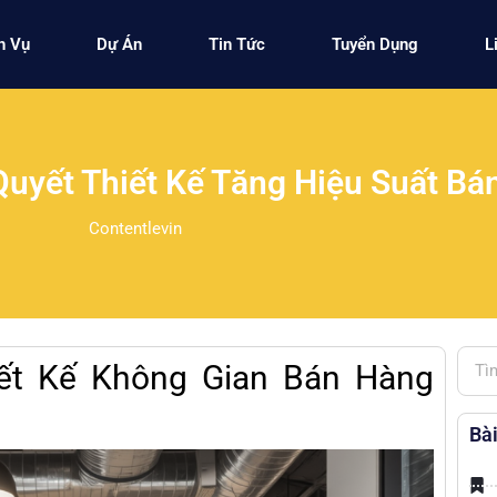
h Vụ
Dự Án
Tin Tức
Tuyển Dụng
L
Quyết Thiết Kế Tăng Hiệu Suất Bá
Contentlevin
iết Kế Không Gian Bán Hàng
Bài