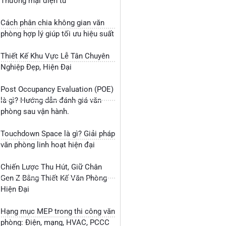
Thương mại điện tử
Cách phân chia không gian văn
phòng hợp lý giúp tối ưu hiệu suất
Thiết Kế Khu Vực Lễ Tân Chuyên
Nghiệp Đẹp, Hiện Đại
Post Occupancy Evaluation (POE)
là gì? Hướng dẫn đánh giá văn
phòng sau vận hành.
Touchdown Space là gì? Giải pháp
văn phòng linh hoạt hiện đại
Chiến Lược Thu Hút, Giữ Chân
Gen Z Bằng Thiết Kế Văn Phòng
Hiện Đại
Hạng mục MEP trong thi công văn
phòng: Điện, mạng, HVAC, PCCC