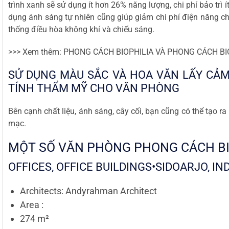
trình xanh sẽ sử dụng ít hơn 26% năng lượng, chi phí bảo trì 
dụng ánh sáng tự nhiên cũng giúp giảm chi phí điện năng ch
thống điều hòa không khí và chiếu sáng.
>>> Xem thêm:
PHONG CÁCH BIOPHILIA VÀ PHONG CÁCH BIO
SỬ DỤNG MÀU SẮC VÀ HOA VĂN LẤY CẢ
TÍNH THẨM MỸ CHO VĂN PHÒNG
Bên cạnh chất liệu, ánh sáng, cây cối, bạn cũng có thể tạo 
mạc.
MỘT SỐ VĂN PHÒNG PHONG CÁCH BI
OFFICES, OFFICE BUILDINGS•SIDOARJO, I
Architects: Andyrahman Architect
Area :
274 m²