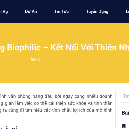
h Vụ
Dự Án
Tin Tức
Tuyển Dụng
L
 Biophilic – Kết Nối Với Thiên N
levin
hình văn phòng hàng đầu bởi ngày càng nhiều doanh
 gian làm việc có thể cải thiện sức khỏe và tinh thần
a cùng đi tìm hiểu các tính chất, lợi ích của mô hình
Bài