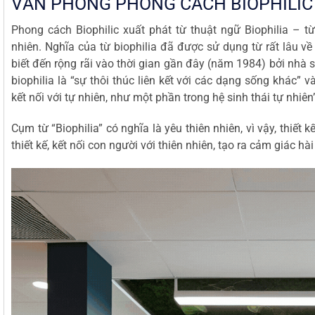
VĂN PHÒNG PHONG CÁCH BIOPHILIC 
Phong cách Biophilic xuất phát từ thuật ngữ Biophilia – từ
nhiên. Nghĩa của từ biophilia đã được sử dụng từ rất lâu về
biết đến rộng rãi vào thời gian gần đây (năm 1984) bởi nhà
biophilia là “sự thôi thúc liên kết với các dạng sống khác” 
kết nối với tự nhiên, như một phần trong hệ sinh thái tự nhiên
Cụm từ “Biophilia” có nghĩa là yêu thiên nhiên, vì vậy, thiết 
thiết kế, kết nối con người với thiên nhiên, tạo ra cảm giác hài