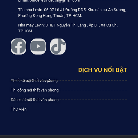
Email: office.levindecor@gmail.com
Tòa nhà Levin: 06-07 Lô J1 Đường DD5, Khu dân cư An Sương,
Phường Đông Hưng Thuận, TP. HCM.
Nhà máy Levin: 318/1 Nguyễn Thị Lắng , Ấp B1, Xã Củ Chi,
TP.HCM
DỊCH VỤ NỔI BẬT
Thiết kế nội thất văn phòng
Thi công nội thất văn phòng
Sản xuất nội thất văn phòng
Thư Viện