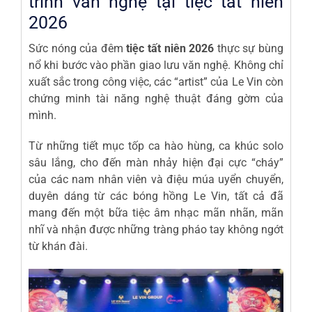
trình văn nghệ tại tiệc tất niên
2026
Sức nóng của đêm
tiệc tất niên 2026
thực sự bùng
nổ khi bước vào phần giao lưu văn nghệ. Không chỉ
xuất sắc trong công việc, các “artist” của Le Vin còn
chứng minh tài năng nghệ thuật đáng gờm của
mình.
Từ những tiết mục tốp ca hào hùng, ca khúc solo
sâu lắng, cho đến màn nhảy hiện đại cực “cháy”
của các nam nhân viên và điệu múa uyển chuyển,
duyên dáng từ các bóng hồng Le Vin, tất cả đã
mang đến một bữa tiệc âm nhạc mãn nhãn, mãn
nhĩ và nhận được những tràng pháo tay không ngớt
từ khán đài.