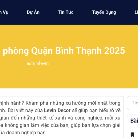
h Vụ
Dự Án
Tin Tức
Tuyển Dụng
L
n phòng Quận Bình Thạnh 2025
adminlevin
thịnh hành? Khám phá những xu hướng mới nhất trong
h. Bài viết này của
Levin Decor
sẽ giúp bạn hiểu rõ về
 giản đến những thiết kế xanh và công nghiệp, mỗi xu
Bài
 không gian làm việc của bạn, giúp bạn lựa chọn giải
của doanh nghiệp bạn.