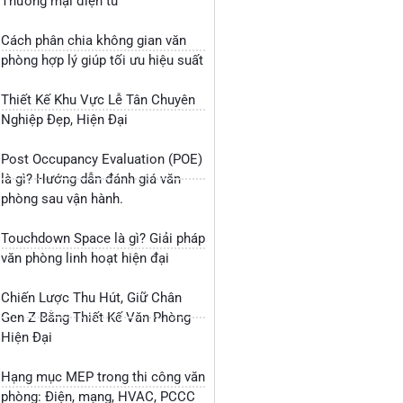
Thương mại điện tử
Cách phân chia không gian văn
phòng hợp lý giúp tối ưu hiệu suất
Thiết Kế Khu Vực Lễ Tân Chuyên
Nghiệp Đẹp, Hiện Đại
Post Occupancy Evaluation (POE)
là gì? Hướng dẫn đánh giá văn
phòng sau vận hành.
Touchdown Space là gì? Giải pháp
văn phòng linh hoạt hiện đại
Chiến Lược Thu Hút, Giữ Chân
Gen Z Bằng Thiết Kế Văn Phòng
Hiện Đại
Hạng mục MEP trong thi công văn
phòng: Điện, mạng, HVAC, PCCC