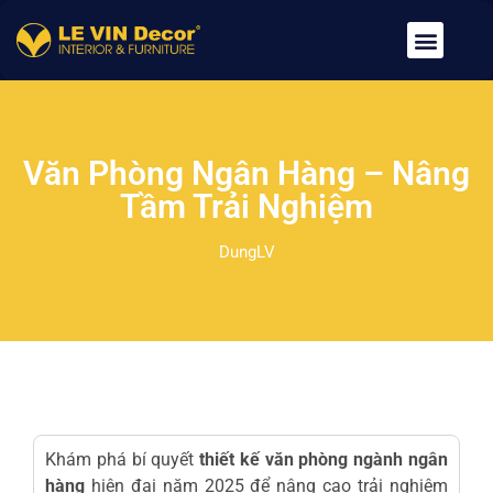
Về Chúng Tôi
Dịch Vụ
Tin Tức
Tuyển Dụng
Liên Hệ
Văn Phòng Ngân Hàng – Nâng
Tầm Trải Nghiệm
DungLV
Khám phá bí quyết
thiết kế văn phòng ngành ngân
hàng
hiện đại năm 2025 để nâng cao trải nghiệm