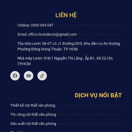
LIÊN HỆ
Hotline: 0909 694 047
Email: office.levindecor@gmail.com
Tòa nhà Levin: 06-07 Lô J1 Đường DD5, Khu dân cư An Sương,
Phường Đông Hưng Thuận, TP. HCM.
Nhà máy Levin: 318/1 Nguyễn Thị Lắng , Ấp B1, Xã Củ Chi,
TP.HCM
DỊCH VỤ NỔI BẬT
Thiết kế nội thất văn phòng
Thi công nội thất văn phòng
Sản xuất nội thất văn phòng