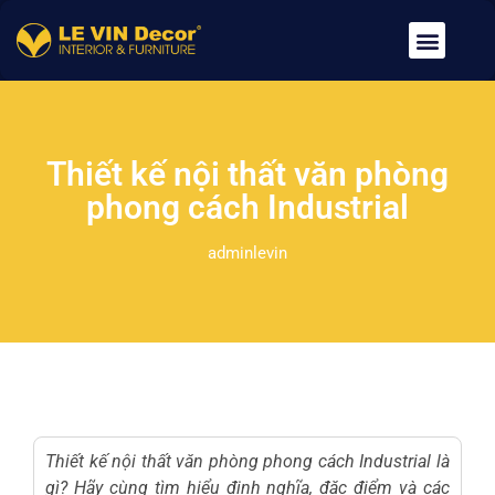
Về Chúng Tôi
Dịch Vụ
Tin Tức
Tuyển Dụng
Liên Hệ
Thiết kế nội thất văn phòng
phong cách Industrial
adminlevin
Thiết kế nội thất văn phòng
phong cách Industrial là
gì? Hãy cùng tìm hiểu định nghĩa, đặc điểm và các