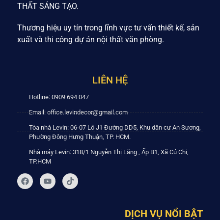
THẤT SÁNG TẠO.
Thương hiệu uy tín trong lĩnh vực tư vấn thiết kế, sản
xuất và thi công dự án nội thất văn phòng.
LIÊN HỆ
Hotline: 0909 694 047
Email: office.levindecor@gmail.com
Tòa nhà Levin: 06-07 Lô J1 Đường DD5, Khu dân cư An Sương,
Phường Đông Hưng Thuận, TP. HCM.
Nhà máy Levin: 318/1 Nguyễn Thị Lắng , Ấp B1, Xã Củ Chi,
TP.HCM
DỊCH VỤ NỔI BẬT