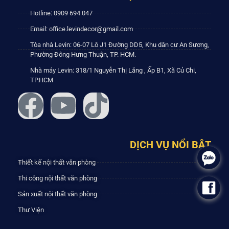
Hotline: 0909 694 047
Email: office.levindecor@gmail.com
Tòa nhà Levin: 06-07 Lô J1 Đường DD5, Khu dân cư An Sương,
Phường Đông Hưng Thuận, TP. HCM.
Nhà máy Levin: 318/1 Nguyễn Thị Lắng , Ấp B1, Xã Củ Chi,
TP.HCM
DỊCH VỤ NỔI BẬT
.
Thiết kế nội thất văn phòng
Thi công nội thất văn phòng
.
Sản xuất nội thất văn phòng
Thư Viện