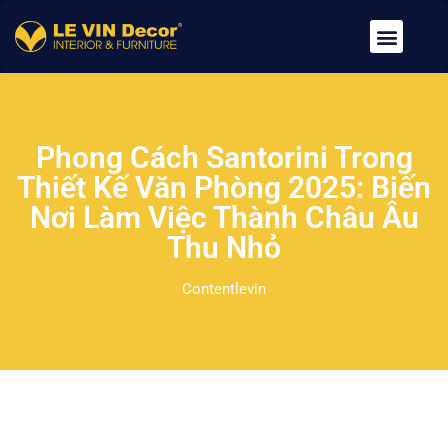
Về Chúng Tôi
Dịch Vụ
Tin Tức
Tuyển Dụng
Liên Hệ
Phong Cách Santorini Trong
Thiết Kế Văn Phòng 2025: Biến
Nơi Làm Việc Thành Châu Âu
Thu Nhỏ
Contentlevin