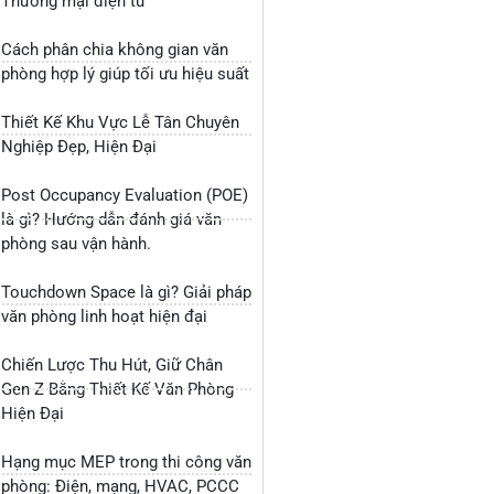
Thương mại điện tử
Cách phân chia không gian văn
phòng hợp lý giúp tối ưu hiệu suất
Thiết Kế Khu Vực Lễ Tân Chuyên
Nghiệp Đẹp, Hiện Đại
Post Occupancy Evaluation (POE)
là gì? Hướng dẫn đánh giá văn
phòng sau vận hành.
Touchdown Space là gì? Giải pháp
văn phòng linh hoạt hiện đại
Chiến Lược Thu Hút, Giữ Chân
Gen Z Bằng Thiết Kế Văn Phòng
Hiện Đại
Hạng mục MEP trong thi công văn
phòng: Điện, mạng, HVAC, PCCC