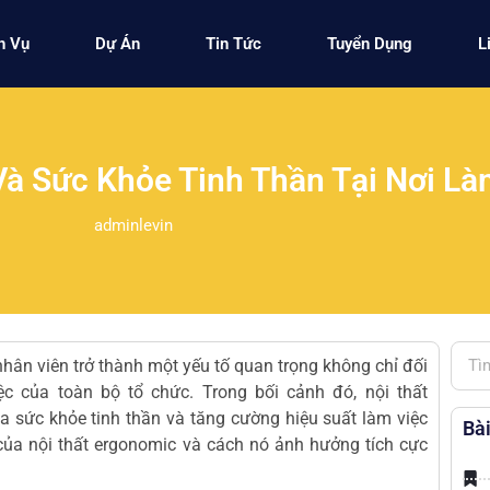
h Vụ
Dự Án
Tin Tức
Tuyển Dụng
L
Và Sức Khỏe Tinh Thần Tại Nơi Là
adminlevin
nhân viên trở thành một yếu tố quan trọng không chỉ đối
 của toàn bộ tổ chức. Trong bối cảnh đó, nội thất
a sức khỏe tinh thần và tăng cường hiệu suất làm việc
Bài
g của nội thất ergonomic và cách nó ảnh hưởng tích cực