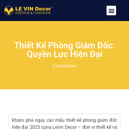
Về Chúng Tôi
Dịch Vụ
Tin Tức
Tuyển Dụng
Liên Hệ
Thiết Kế Phòng Giám Đốc:
Quyền Lực Hiện Đại
Contentlevin
Khám phá ngay các mẫu thiết kế phòng giám đốc
hiện đại 2025 cùng
Levin Decor
– đơn vị
thiết kế
và