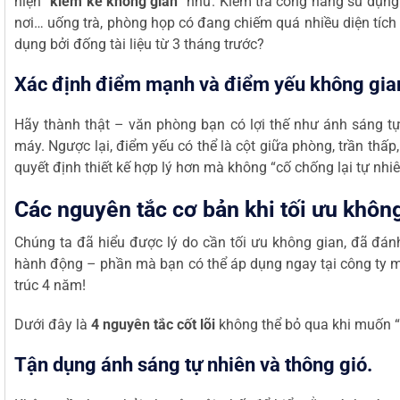
hiện
“kiểm kê không gian”
như. Kiểm tra công năng sử dụng 
nơi… uống trà, phòng họp có đang chiếm quá nhiều diện tích 
dụng bởi đống tài liệu từ 3 tháng trước?
Xác định điểm mạnh và điểm yếu không gia
Hãy thành thật – văn phòng bạn có lợi thế như ánh sáng tự n
máy. Ngược lại, điểm yếu có thể là cột giữa phòng, trần thấ
quyết định thiết kế hợp lý hơn mà không “cố chống lại tự nhiê
Các nguyên tắc cơ bản khi tối ưu khôn
Chúng ta đã hiểu được lý do cần tối ưu không gian, đã đánh
hành động – phần mà bạn có thể áp dụng ngay tại công ty 
trúc 4 năm!
Dưới đây là
4 nguyên tắc cốt lõi
không thể bỏ qua khi muốn “
Tận dụng ánh sáng tự nhiên và thông gió.