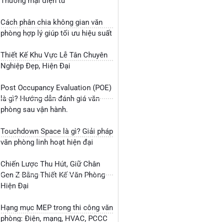
Thương mại điện tử
Cách phân chia không gian văn
phòng hợp lý giúp tối ưu hiệu suất
Thiết Kế Khu Vực Lễ Tân Chuyên
Nghiệp Đẹp, Hiện Đại
Post Occupancy Evaluation (POE)
là gì? Hướng dẫn đánh giá văn
phòng sau vận hành.
Touchdown Space là gì? Giải pháp
văn phòng linh hoạt hiện đại
Chiến Lược Thu Hút, Giữ Chân
Gen Z Bằng Thiết Kế Văn Phòng
Hiện Đại
Hạng mục MEP trong thi công văn
phòng: Điện, mạng, HVAC, PCCC