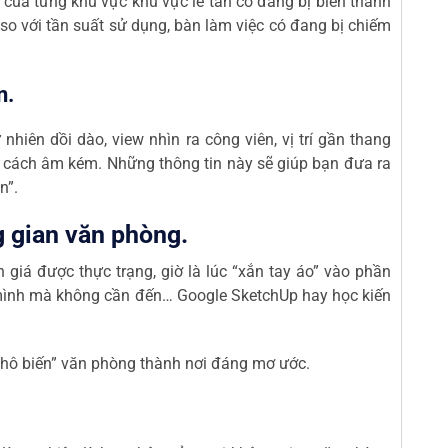
của từng khu vực khu vực lễ tân có đang bị biến thành
so với tần suất sử dụng, bàn làm việc có đang bị chiếm
n.
hiên dồi dào, view nhìn ra công viên, vị trí gần thang
p, cách âm kém. Những thông tin này sẽ giúp bạn đưa ra
n”.
g gian văn phòng.
 giá được thực trạng, giờ là lúc “xắn tay áo” vào phần
mình mà không cần đến… Google SketchUp hay học kiến
hô biến” văn phòng thành nơi đáng mơ ước.