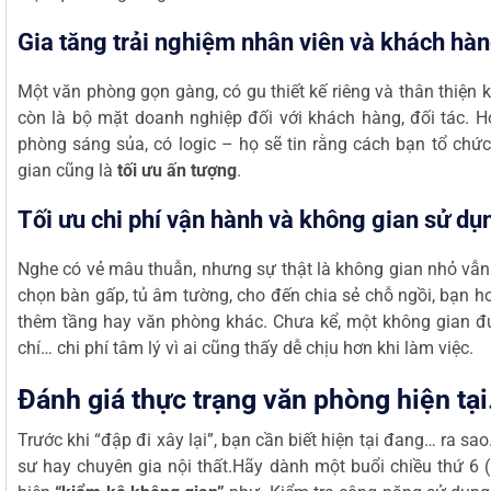
Gia tăng trải nghiệm nhân viên và khách hàn
Một văn phòng gọn gàng, có gu thiết kế riêng và thân thiện
còn là bộ mặt doanh nghiệp đối với khách hàng, đối tác. H
phòng sáng sủa, có logic – họ sẽ tin rằng cách bạn tổ chức
gian cũng là
tối ưu ấn tượng
.
Tối ưu chi phí vận hành và không gian sử dụ
Nghe có vẻ mâu thuẫn, nhưng sự thật là không gian nhỏ vẫn 
chọn bàn gấp, tủ âm tường, cho đến chia sẻ chỗ ngồi, bạn ho
thêm tầng hay văn phòng khác. Chưa kể, một không gian đượ
chí… chi phí tâm lý vì ai cũng thấy dễ chịu hơn khi làm việc.
Đánh giá thực trạng văn phòng hiện tại
Trước khi “đập đi xây lại”, bạn cần biết hiện tại đang… ra s
sư hay chuyên gia nội thất.Hãy dành một buổi chiều thứ 6 