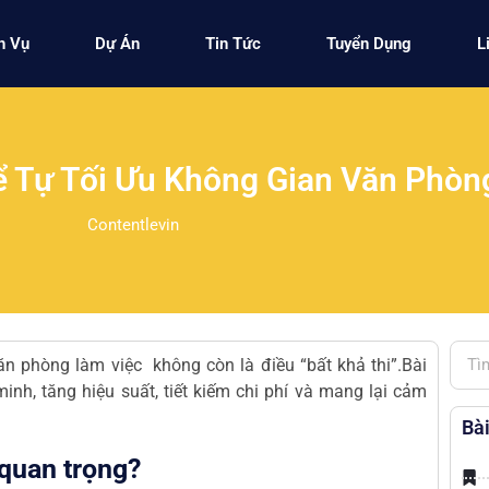
h Vụ
Dự Án
Tin Tức
Tuyển Dụng
L
 Tự Tối Ưu Không Gian Văn Phòn
Contentlevin
n phòng làm việc không còn là điều “bất khả thi”.Bài
inh, tăng hiệu suất, tiết kiếm chi phí và mang lại cảm
Bài
 quan trọng?