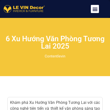
Về Chúng Tôi
Dịch Vụ
Tin Tức
Tuyển Dụng
Liên Hệ
6 Xu Hướng Văn Phòng Tương
Lai 2025
Contentlevin
Khám phá Xu Hướng Văn Phòng Tương Lai với các
công nghệ tiên tiến và
thiết kế văn phòng
sáng tạo