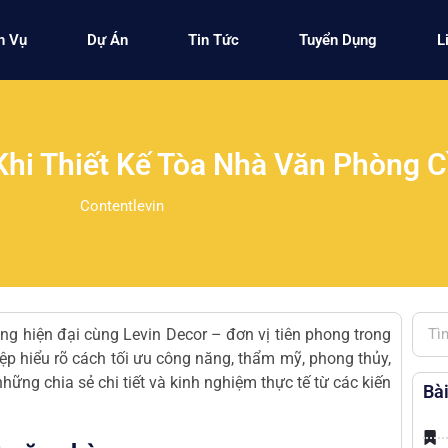
h Vụ
Dự Án
Tin Tức
Tuyển Dụng
L
Khi Thiết Kế Tòa Nhà Văn Phòng C
Contentlevin
òng
hiện đại cùng Levin Decor – đơn vị tiên phong trong
hiệp hiểu rõ cách tối ưu công năng, thẩm mỹ, phong thủy,
những chia sẻ chi tiết và kinh nghiệm thực tế từ các kiến
Bài