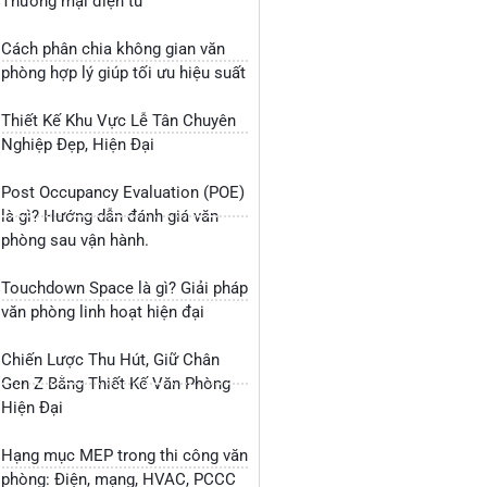
Thương mại điện tử
Cách phân chia không gian văn
phòng hợp lý giúp tối ưu hiệu suất
Thiết Kế Khu Vực Lễ Tân Chuyên
Nghiệp Đẹp, Hiện Đại
Post Occupancy Evaluation (POE)
là gì? Hướng dẫn đánh giá văn
phòng sau vận hành.
Touchdown Space là gì? Giải pháp
văn phòng linh hoạt hiện đại
Chiến Lược Thu Hút, Giữ Chân
Gen Z Bằng Thiết Kế Văn Phòng
Hiện Đại
Hạng mục MEP trong thi công văn
phòng: Điện, mạng, HVAC, PCCC