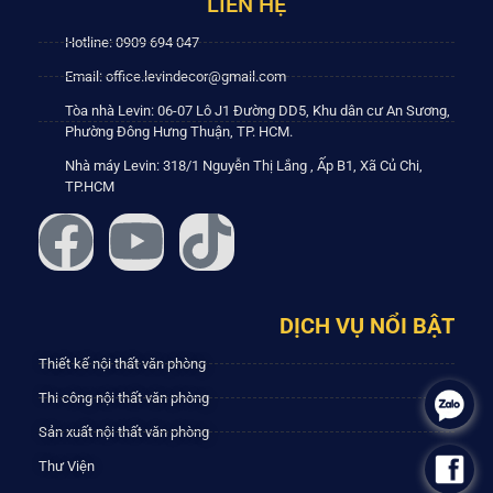
LIÊN HỆ
Hotline: 0909 694 047
Email: office.levindecor@gmail.com
Tòa nhà Levin: 06-07 Lô J1 Đường DD5, Khu dân cư An Sương,
Phường Đông Hưng Thuận, TP. HCM.
Nhà máy Levin: 318/1 Nguyễn Thị Lắng , Ấp B1, Xã Củ Chi,
TP.HCM
DỊCH VỤ NỔI BẬT
Thiết kế nội thất văn phòng
Thi công nội thất văn phòng
.
Sản xuất nội thất văn phòng
Thư Viện
.