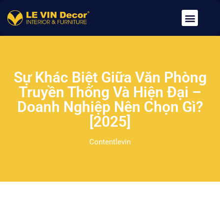
Về Chúng Tôi
Dịch Vụ
Tin Tức
Tuyển Dụng
Liên Hệ
Sự Khác Biệt Giữa Văn Phòng
Truyền Thống Và Hiện Đại –
Doanh Nghiệp Nên Chọn Gì?
[2025]
Contentlevin