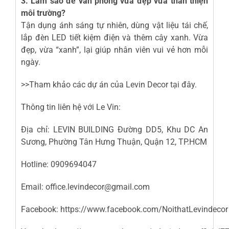
3. Làm sao để văn phòng vừa đẹp vừa thân thiện
môi trường?
Tận dụng ánh sáng tự nhiên, dùng vật liệu tái chế,
lắp đèn LED tiết kiệm điện và thêm cây xanh. Vừa
đẹp, vừa “xanh”, lại giúp nhân viên vui vẻ hơn mỗi
ngày.
>>Tham khảo các dự án của Levin Decor
tại đây
.
Thông tin liên hệ với Le Vin:
Địa chỉ: LEVIN BUILDING Đường DD5, Khu DC An
Sương, Phường Tân Hưng Thuận, Quận 12, TP.HCM
Hotline: 0909694047
Email: office.levindecor@gmail.com
Facebook:
https://www.facebook.com/NoithatLevindecor