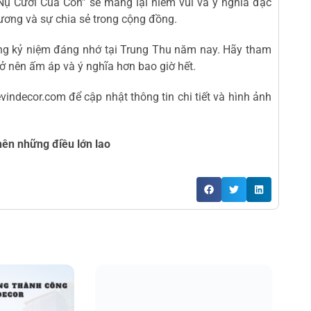
Nụ Cười Của Con” sẽ mang lại niềm vui và ý nghĩa đặc
hương và sự chia sẻ trong cộng đồng.
ng kỷ niệm đáng nhớ tại Trung Thu năm nay. Hãy tham
ở nên ấm áp và ý nghĩa hơn bao giờ hết.
vindecor.com để cập nhật thông tin chi tiết và hình ảnh
nên những điều lớn lao