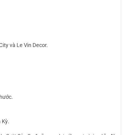
ity và Le Vin Decor.
Phước.
 Kỳ.