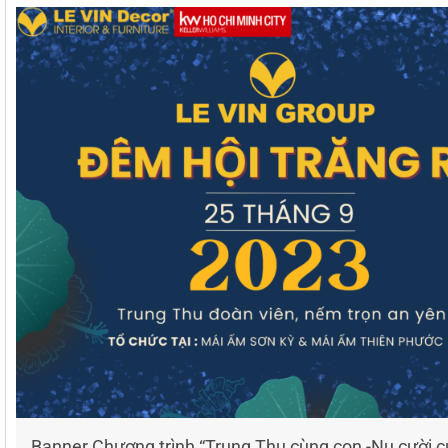
Banner Chương trình “Trung Thu cùng con -Nụ cười c