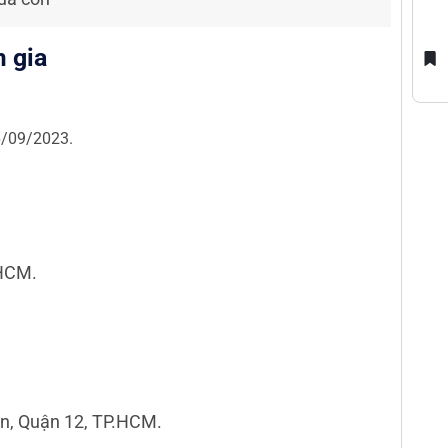
m gia
6/09/2023.
.HCM.
ận, Quận 12, TP.HCM.