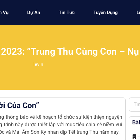
h Vụ
Dự Án
Tin Tức
Tuyển Dụng
L
2023: “Trung Thu Cùng Con – Nụ
levin
ời Của Con”
ng thông báo về kế hoạch tổ chức sự kiện thiện nguyện
Bài
rình này được thiết lập với mục tiêu chia sẻ niềm vui
ước và Mái Ấm Sơn Kỳ nhân dịp Tết trung Thu năm nay.