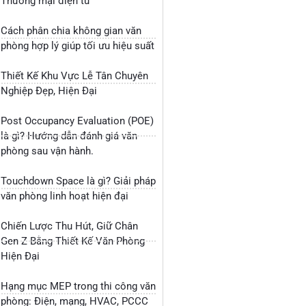
Thương mại điện tử
Cách phân chia không gian văn
phòng hợp lý giúp tối ưu hiệu suất
Thiết Kế Khu Vực Lễ Tân Chuyên
Nghiệp Đẹp, Hiện Đại
Post Occupancy Evaluation (POE)
là gì? Hướng dẫn đánh giá văn
phòng sau vận hành.
Touchdown Space là gì? Giải pháp
văn phòng linh hoạt hiện đại
Chiến Lược Thu Hút, Giữ Chân
Gen Z Bằng Thiết Kế Văn Phòng
Hiện Đại
Hạng mục MEP trong thi công văn
phòng: Điện, mạng, HVAC, PCCC