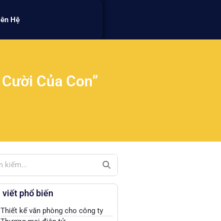
iên Hệ
 Cười Của Con”
 viết phổ biến
Thiết kế văn phòng cho công ty