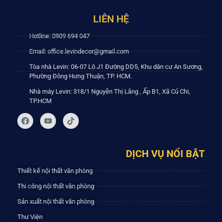
LIÊN HỆ
Hotline: 0909 694 047
Email: office.levindecor@gmail.com
Tòa nhà Levin: 06-07 Lô J1 Đường DD5, Khu dân cư An Sương,
Phường Đông Hưng Thuận, TP. HCM.
Nhà máy Levin: 318/1 Nguyễn Thị Lắng , Ấp B1, Xã Củ Chi,
TP.HCM
DỊCH VỤ NỔI BẬT
Thiết kế nội thất văn phòng
Thi công nội thất văn phòng
Sản xuất nội thất văn phòng
Thư Viện