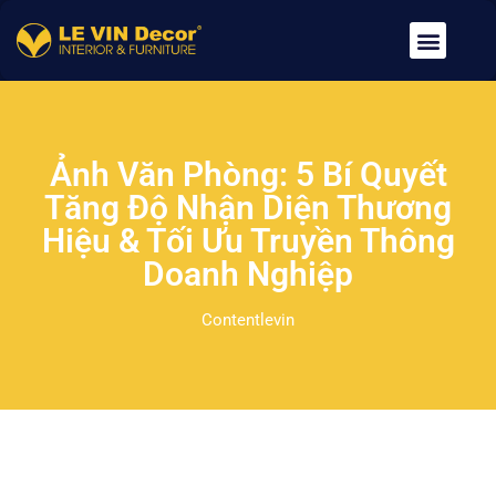
Về Chúng Tôi
Dịch Vụ
Tin Tức
Tuyển Dụng
Liên Hệ
Ảnh Văn Phòng: 5 Bí Quyết
Tăng Độ Nhận Diện Thương
Hiệu & Tối Ưu Truyền Thông
Doanh Nghiệp
Contentlevin