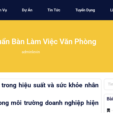
h Vụ
Dự Án
Tin Tức
Tuyển Dụng
L
uẩn Bàn Làm Việc Văn Phòng
adminlevin
ò trong hiệu suất và sức khỏe nhân
Bài
ong môi trường doanh nghiệp hiện