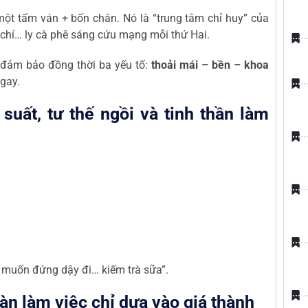
ột tấm ván + bốn chân. Nó là “trung tâm chỉ huy” của
ậm chí… ly cà phê sáng cứu mạng mỗi thứ Hai.
đảm bảo đồng thời ba yếu tố:
thoải mái – bền – khoa
ngay.
uất, tư thế ngồi và tinh thần làm
là muốn đứng dậy đi… kiếm trà sữa”.
n làm việc chỉ dựa vào giá thành