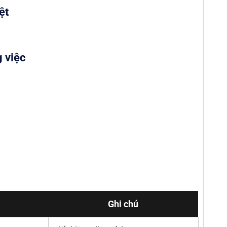
ệt
g việc
Ghi chú