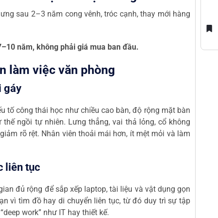
 Nhưng sau 2–3 năm cong vênh, tróc cạnh, thay mới hàng
 7–10 năm, không phải giá mua ban đầu.
àn làm việc văn phòng
i gáy
ếu tố công thái học như chiều cao bàn, độ rộng mặt bàn
 thế ngồi tự nhiên. Lưng thẳng, vai thả lỏng, cổ không
 giảm rõ rệt. Nhân viên thoải mái hơn, ít mệt mỏi và làm
 liên tục
ian đủ rộng để sắp xếp laptop, tài liệu và vật dụng gọn
n vì tìm đồ hay di chuyển liên tục, từ đó duy trì sự tập
 “deep work” như IT hay thiết kế.