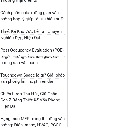
Thương mại điện tử
Cách phân chia không gian văn
phòng hợp lý giúp tối ưu hiệu suất
Thiết Kế Khu Vực Lễ Tân Chuyên
Nghiệp Đẹp, Hiện Đại
Post Occupancy Evaluation (POE)
là gì? Hướng dẫn đánh giá văn
phòng sau vận hành.
Touchdown Space là gì? Giải pháp
văn phòng linh hoạt hiện đại
Chiến Lược Thu Hút, Giữ Chân
Gen Z Bằng Thiết Kế Văn Phòng
Hiện Đại
Hạng mục MEP trong thi công văn
phòng: Điện, mạng, HVAC, PCCC