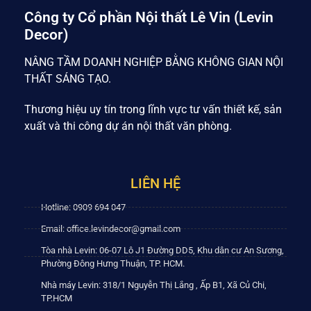
Công ty Cổ phần Nội thất Lê Vin (Levin
Decor)
NÂNG TẦM DOANH NGHIỆP BẰNG KHÔNG GIAN NỘI
THẤT SÁNG TẠO.
Thương hiệu uy tín trong lĩnh vực tư vấn thiết kế, sản
xuất và thi công dự án nội thất văn phòng.
LIÊN HỆ
Hotline: 0909 694 047
Email: office.levindecor@gmail.com
Tòa nhà Levin: 06-07 Lô J1 Đường DD5, Khu dân cư An Sương,
Phường Đông Hưng Thuận, TP. HCM.
Nhà máy Levin: 318/1 Nguyễn Thị Lắng , Ấp B1, Xã Củ Chi,
TP.HCM