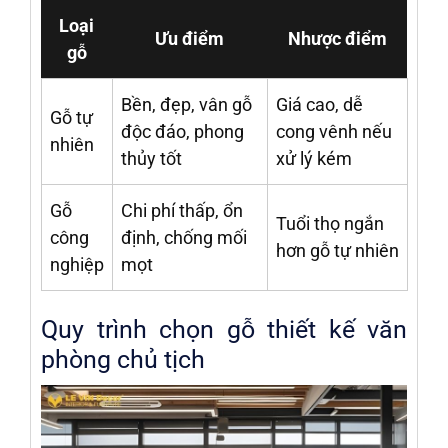
Loại
Ưu điểm
Nhược điểm
gỗ
Bền, đẹp, vân gỗ
Giá cao, dễ
Gỗ tự
độc đáo, phong
cong vênh nếu
nhiên
thủy tốt
xử lý kém
Gỗ
Chi phí thấp, ổn
Tuổi thọ ngắn
công
định, chống mối
hơn gỗ tự nhiên
nghiệp
mọt
Quy trình chọn gỗ thiết kế văn
phòng chủ tịch