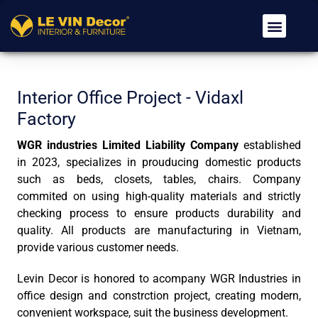
Về Chúng Tôi
Dịch Vụ
Tin Tức
Tuyển Dụng
Liên Hệ
Interior Office Project - Vidaxl
Factory
WGR industries Limited Liability Company
established
in 2023, specializes in prouducing domestic products
such as beds, closets, tables, chairs. Company
commited on using high-quality materials and strictly
checking process to ensure products durability and
quality. All products are manufacturing in Vietnam,
provide various customer needs.
Levin Decor is honored to acompany WGR Industries in
office design and constrction project, creating modern,
convenient workspace, suit the business development.