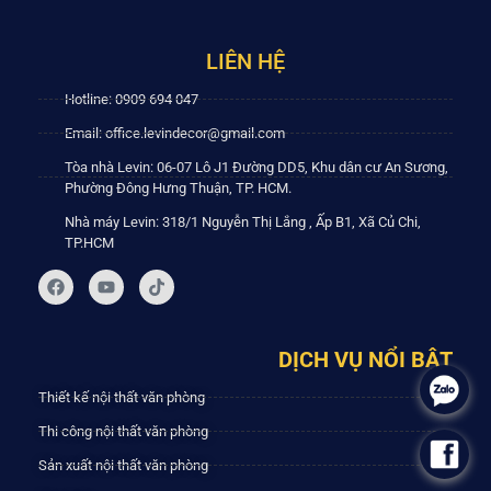
LIÊN HỆ
Hotline: 0909 694 047
Email: office.levindecor@gmail.com
Tòa nhà Levin: 06-07 Lô J1 Đường DD5, Khu dân cư An Sương,
Phường Đông Hưng Thuận, TP. HCM.
Nhà máy Levin: 318/1 Nguyễn Thị Lắng , Ấp B1, Xã Củ Chi,
TP.HCM
DỊCH VỤ NỔI BẬT
.
Thiết kế nội thất văn phòng
Thi công nội thất văn phòng
.
Sản xuất nội thất văn phòng